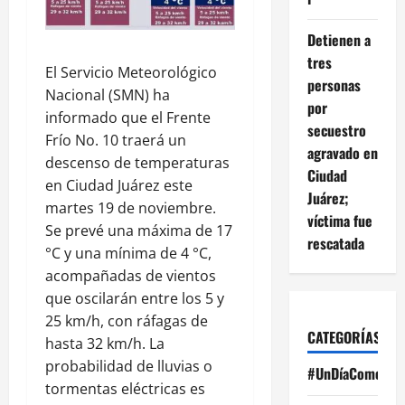
Detienen a
tres
El Servicio Meteorológico
personas
Nacional (SMN) ha
por
informado que el Frente
secuestro
Frío No. 10 traerá un
agravado en
descenso de temperaturas
Ciudad
en Ciudad Juárez este
Juárez;
martes 19 de noviembre.
víctima fue
Se prevé una máxima de 17
rescatada
°C y una mínima de 4 °C,
acompañadas de vientos
que oscilarán entre los 5 y
25 km/h, con ráfagas de
CATEGORÍAS
hasta 32 km/h. La
probabilidad de lluvias o
#UnDíaComoHoy
tormentas eléctricas es