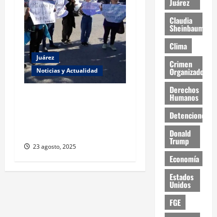
Juárez
Claudia
Sheinbaum
Clima
Juárez
Crimen
Organizado
Noticias y Actualidad
Derechos
Estudiantes de la UACJ
Humanos
protestan por falta de
Detenciones
transporte: desigualdad y
abandono institucional
Donald
Trump
23 agosto, 2025
Economía
Estados
Unidos
FGE