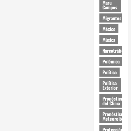
Maru
Campos
Migrantes
México
Música
Narcotráfico
Polémica
Política
Política
Exterior
Pronóstico
del Clima
Pronóstico
Meteorológico
Protección