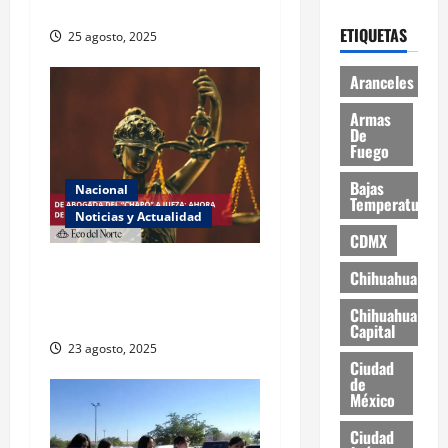
este lunes
ETIQUETAS
25 agosto, 2025
Aranceles
Armas
De
Fuego
Bajas
Nacional
Temperaturas
Noticias y Actualidad
CDMX
Exabogada del “Chapo”
Chihuahua
ahora jueza denuncia
Chihuahua
violencia política de género
Capital
23 agosto, 2025
Ciudad
de
México
Ciudad