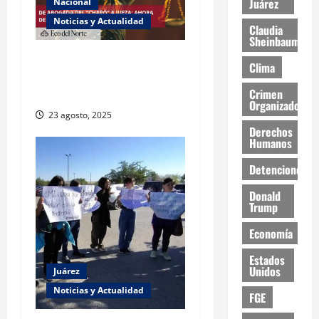
Juárez
Nacional
Noticias y Actualidad
Claudia
Sheinbaum
Exabogada del “Chapo”
Clima
ahora jueza denuncia
Crimen
violencia política de género
Organizado
23 agosto, 2025
Derechos
Humanos
Detenciones
Donald
Trump
Economía
Estados
Unidos
Juárez
Noticias y Actualidad
FGE