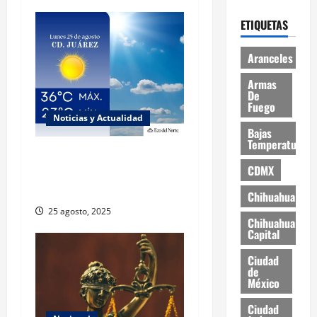
ETIQUETAS
Aranceles
Armas
De
Fuego
Noticias y Actualidad
Bajas
Temperaturas
Muy altas temperaturas en
CDMX
Ciudad Juárez y Chihuahua
este lunes
Chihuahua
25 agosto, 2025
Chihuahua
Capital
Ciudad
de
México
Ciudad