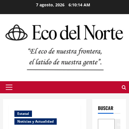
Skip
7 agosto, 2026
6:10:15 AM
to
content
Primary
Menu
BUSCAR
Estatal
Noticias y Actualidad
Buscar