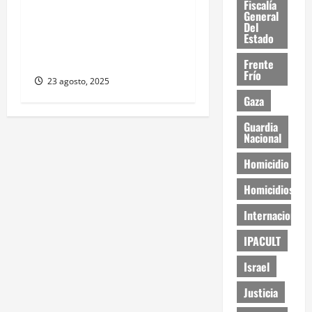
Fiscalía
Estudiantes de la UACJ
General
protestan por falta de
Del
Estado
transporte: desigualdad y
abandono institucional
Frente
Frío
23 agosto, 2025
Gaza
Guardia
Nacional
Homicidio
Homicidios
Internacional
IPACULT
Israel
Justicia