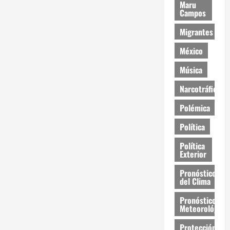
Maru
Campos
Migrantes
México
Música
Narcotráfico
Polémica
Política
Política
Exterior
Pronóstico
del Clima
Pronóstico
Meteorológico
Protección