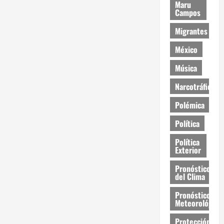
Maru
Campos
Migrantes
México
Música
Narcotráfico
Polémica
Política
Política
Exterior
Pronóstico
del Clima
Pronóstico
Meteorológico
Protección