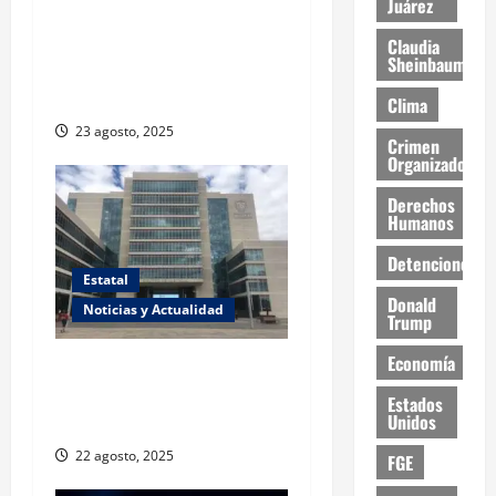
Juárez
Detienen a tres personas
por secuestro agravado en
Claudia
Sheinbaum
Ciudad Juárez; víctima fue
rescatada
Clima
23 agosto, 2025
Crimen
Organizado
Derechos
Humanos
Detenciones
Estatal
Donald
Noticias y Actualidad
Trump
Economía
Poder Judicial suspenderá
plazos por relevo de
Estados
Unidos
magistrados en Chihuahua
22 agosto, 2025
FGE