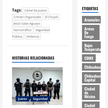
ETIQUETAS
Tags:
Cártel De Juárez
Crimen Organizado
El Chuyín
Aranceles
Jesús Salas Aguayo
Armas
Narcotráfico
Seguridad
De
Fuego
Pública
Violencia
Bajas
Temperaturas
HISTORIAS RELACIONADAS
CDMX
Chihuahua
Chihuahua
Capital
Ciudad
de
México
Juárez
Seguridad
Ciudad