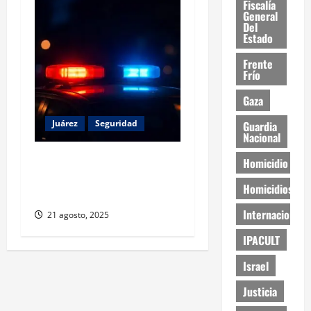
Fiscalía
General
Del
Estado
Frente
Frío
Gaza
Juárez
Seguridad
Guardia
Nacional
Operativo libera a 13
Homicidio
migrantes secuestrados en
Homicidios
Ciudad Juárez
Internacional
21 agosto, 2025
IPACULT
Israel
Justicia