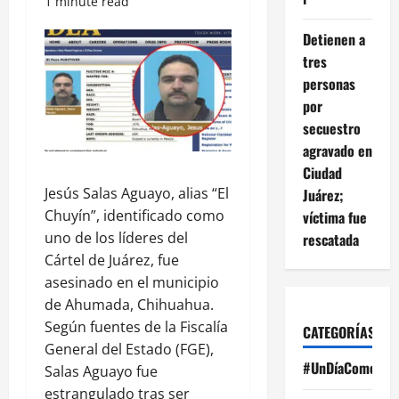
1 minute read
Detienen a
tres
personas
por
secuestro
agravado en
Ciudad
Jesús Salas Aguayo, alias “El
Juárez;
Chuyín”, identificado como
víctima fue
uno de los líderes del
rescatada
Cártel de Juárez, fue
asesinado en el municipio
de Ahumada, Chihuahua.
Según fuentes de la Fiscalía
CATEGORÍAS
General del Estado (FGE),
#UnDíaComoHoy
Salas Aguayo fue
estrangulado tras ser