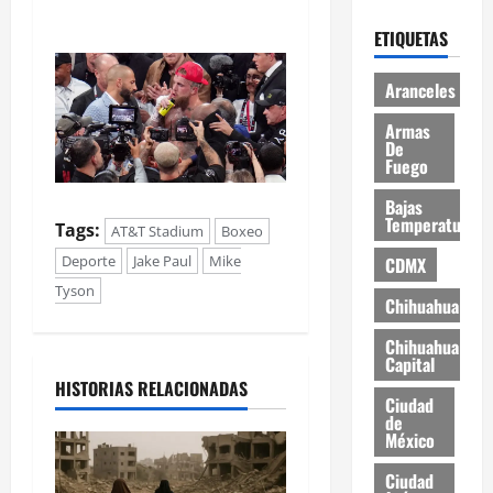
ETIQUETAS
Aranceles
Armas
De
Fuego
Bajas
Temperaturas
Tags:
AT&T Stadium
Boxeo
Deporte
Jake Paul
Mike
CDMX
Tyson
Chihuahua
Chihuahua
Capital
HISTORIAS RELACIONADAS
Ciudad
de
México
Ciudad