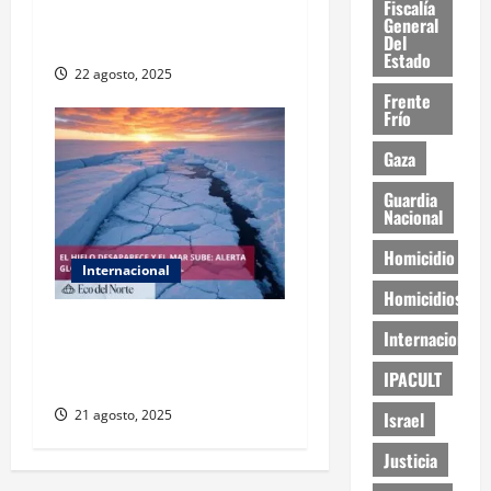
Fiscalía
visas laborales para
General
choferes de camión
Del
Estado
22 agosto, 2025
Frente
Frío
Gaza
Guardia
Nacional
Homicidio
Internacional
Homicidios
La Antártida se acerca a un
Internacional
punto de no retorno por el
IPACULT
deshielo acelerado
21 agosto, 2025
Israel
Justicia