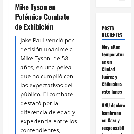
Mike Tyson en
Polémico Combate
de Exhibición
POSTS
RECIENTES
Jake Paul venció por
Muy altas
decisión unánime a
temperatur
Mike Tyson, de 58
as en
años, en una pelea
Ciudad
que no cumplió con
Juárez y
Chihuahua
las expectativas del
este lunes
público. El combate
destacó por la
ONU declara
diferencia de edad y
hambruna
en Gaza y
experiencia entre los
responsabil
contendientes,