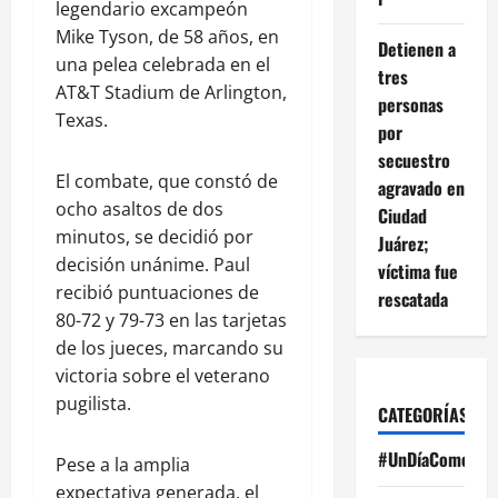
legendario excampeón
Mike Tyson, de 58 años, en
Detienen a
una pelea celebrada en el
tres
AT&T Stadium de Arlington,
personas
Texas.
por
secuestro
El combate, que constó de
agravado en
ocho asaltos de dos
Ciudad
minutos, se decidió por
Juárez;
decisión unánime. Paul
víctima fue
recibió puntuaciones de
rescatada
80-72 y 79-73 en las tarjetas
de los jueces, marcando su
victoria sobre el veterano
pugilista.
CATEGORÍAS
#UnDíaComoHoy
Pese a la amplia
expectativa generada, el