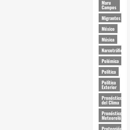
Maru
Campos
Migrantes
México
Música
Narcotráfico
Polémica
Política
Política
Exterior
Pronóstico
del Clima
Pronóstico
Meteorológico
Protección