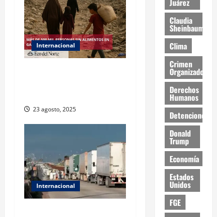
Juárez
Claudia
Sheinbaum
Clima
Internacional
Crimen
ONU declara hambruna en
Organizado
Gaza y responsabiliza a
Derechos
Israel
Humanos
23 agosto, 2025
Detenciones
Donald
Trump
Economía
Estados
Unidos
Internacional
FGE
EE.UU. suspende emisión de