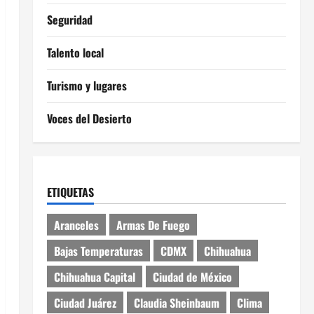
Seguridad
Talento local
Turismo y lugares
Voces del Desierto
ETIQUETAS
Aranceles
Armas De Fuego
Bajas Temperaturas
CDMX
Chihuahua
Chihuahua Capital
Ciudad de México
Ciudad Juárez
Claudia Sheinbaum
Clima