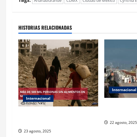
ArianabGrande
CDMX
Ciudad de México
Cynthia E
HISTORIAS RELACIONADAS
Internacional
Internacional
EE.UU. suspen
laborales para
ONU declara hambruna en Gaza y
responsabiliza a Israel
22 agosto, 2025
23 agosto, 2025