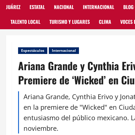
JUÁREZ
ESTATAL
NACIONAL
INTERNACIONAL
BLOG
TALENTO LOCAL
TURISMO Y LUGARES
CLIMA
VOCES 
Espectáculos
Internacional
Ariana Grande y Cynthia Eri
Premiere de ‘Wicked’ en Ci
Ariana Grande, Cynthia Erivo y Jona
en la premiere de "Wicked" en Ciuda
entusiasmo del público mexicano. La 
noviembre.