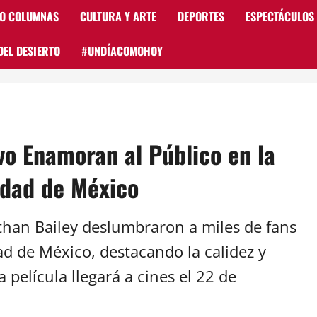
 O COLUMNAS
CULTURA Y ARTE
DEPORTES
ESPECTÁCULOS
DEL DESIERTO
#UNDÍACOMOHOY
vo Enamoran al Público en la
udad de México
than Bailey deslumbraron a miles de fans
d de México, destacando la calidez y
película llegará a cines el 22 de