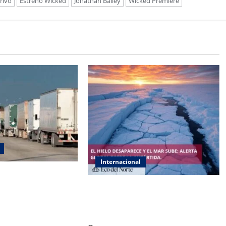
rivo
Estreno Wicked
Jonathan Bailey
Wicked Premiere
Internacional
de emisión de visas
 choferes de camión
La Antártida se acerca a un punto
de no retorno por el deshielo
acelerado