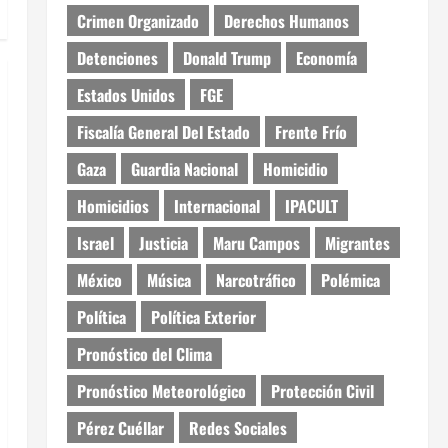
Crimen Organizado
Derechos Humanos
Detenciones
Donald Trump
Economía
Estados Unidos
FGE
Fiscalía General Del Estado
Frente Frío
Gaza
Guardia Nacional
Homicidio
Homicidios
Internacional
IPACULT
Israel
Justicia
Maru Campos
Migrantes
México
Música
Narcotráfico
Polémica
Política
Política Exterior
Pronóstico del Clima
Pronóstico Meteorológico
Protección Civil
Pérez Cuéllar
Redes Sociales