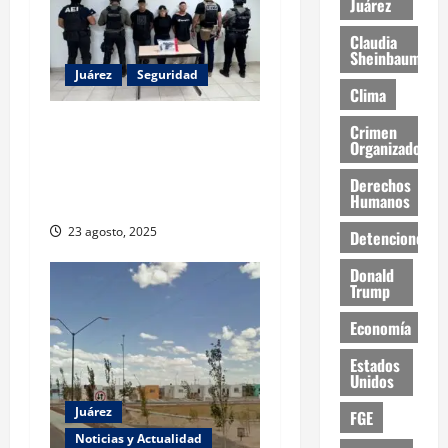
Juárez
Claudia
Sheinbaum
Juárez
Seguridad
Clima
Detienen a tres personas
Crimen
Organizado
por secuestro agravado en
Ciudad Juárez; víctima fue
Derechos
Humanos
rescatada
23 agosto, 2025
Detenciones
Donald
Trump
Economía
Estados
Unidos
Juárez
FGE
Noticias y Actualidad