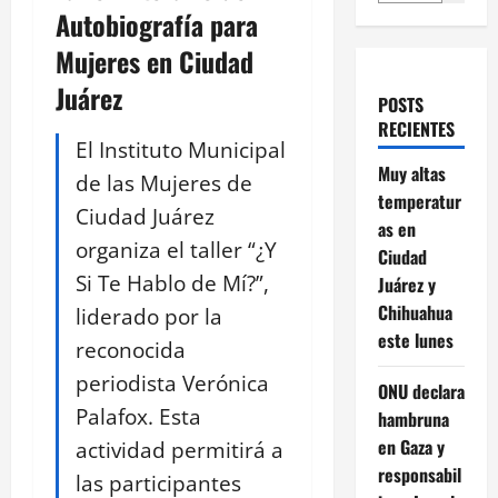
Autobiografía para
Mujeres en Ciudad
Juárez
POSTS
RECIENTES
El Instituto Municipal
Muy altas
de las Mujeres de
temperatur
Ciudad Juárez
as en
organiza el taller “¿Y
Ciudad
Si Te Hablo de Mí?”,
Juárez y
Chihuahua
liderado por la
este lunes
reconocida
periodista Verónica
ONU declara
Palafox. Esta
hambruna
en Gaza y
actividad permitirá a
responsabil
las participantes