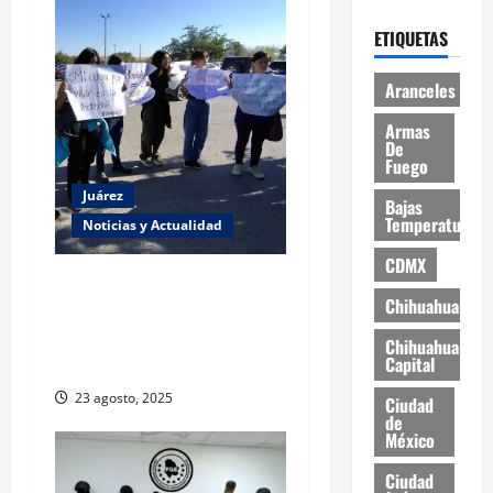
ETIQUETAS
Aranceles
Armas
De
Fuego
Juárez
Bajas
Temperaturas
Noticias y Actualidad
CDMX
Estudiantes de la UACJ
Chihuahua
protestan por falta de
transporte: desigualdad y
Chihuahua
Capital
abandono institucional
23 agosto, 2025
Ciudad
de
México
Ciudad