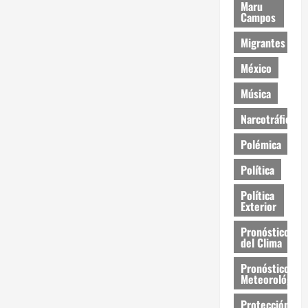
Maru
Campos
Migrantes
México
Música
Narcotráfico
Polémica
Política
Política
Exterior
Pronóstico
del Clima
Pronóstico
Meteorológico
Protección