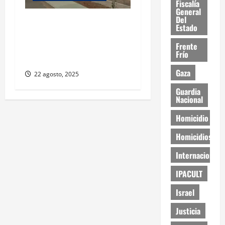
Fiscalía
General
Del
Regularizarán
Estado
Fraccionamiento Real del
Frente
Desierto tras dos décadas
Frío
sin escrituras
Gaza
22 agosto, 2025
Guardia
Nacional
Homicidio
Homicidios
Internacional
IPACULT
Israel
Justicia