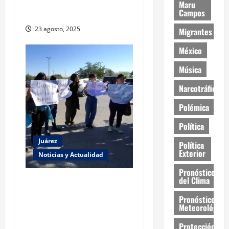
ahora jueza denuncia
Maru
Campos
violencia política de género
23 agosto, 2025
Migrantes
México
Música
Narcotráfico
Polémica
Política
Juárez
Política
Exterior
Noticias y Actualidad
Pronóstico
del Clima
Estudiantes de la UACJ
protestan por falta de
Pronóstico
transporte: desigualdad y
Meteorológico
abandono institucional
Protección