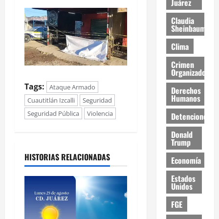
Juárez
Claudia
Sheinbaum
Clima
Crimen
Organizado
Tags:
Ataque Armado
Derechos
Humanos
Cuautitlán Izcalli
Seguridad
Seguridad Pública
Violencia
Detenciones
Donald
Trump
HISTORIAS RELACIONADAS
Economía
Estados
Unidos
FGE