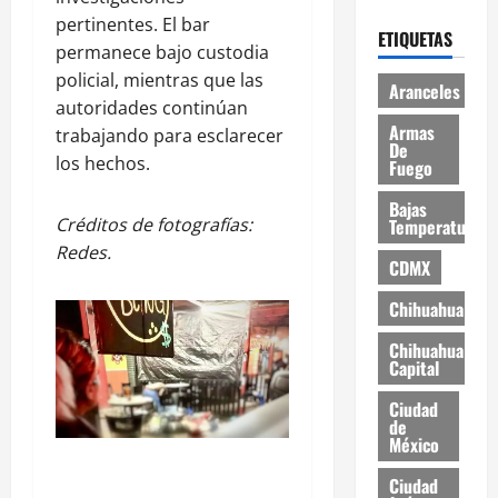
pertinentes. El bar
ETIQUETAS
permanece bajo custodia
policial, mientras que las
Aranceles
autoridades continúan
Armas
trabajando para esclarecer
De
los hechos.
Fuego
Bajas
Créditos de fotografías:
Temperaturas
Redes.
CDMX
Chihuahua
Chihuahua
Capital
Ciudad
de
México
Ciudad