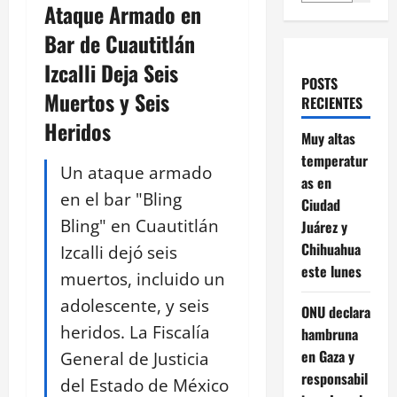
Ataque Armado en
Bar de Cuautitlán
Izcalli Deja Seis
POSTS
Muertos y Seis
RECIENTES
Heridos
Muy altas
temperatur
Un ataque armado
as en
en el bar "Bling
Ciudad
Bling" en Cuautitlán
Juárez y
Chihuahua
Izcalli dejó seis
este lunes
muertos, incluido un
adolescente, y seis
ONU declara
heridos. La Fiscalía
hambruna
en Gaza y
General de Justicia
responsabil
del Estado de México