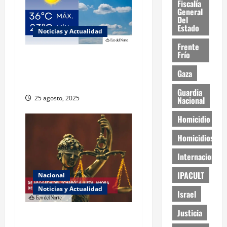
Fiscalía
General
Del
Estado
Noticias y Actualidad
Frente
Frío
Muy altas temperaturas en
Ciudad Juárez y Chihuahua
Gaza
este lunes
Guardia
25 agosto, 2025
Nacional
Homicidio
Homicidios
Internacional
IPACULT
Nacional
Noticias y Actualidad
Israel
Justicia
Exabogada del “Chapo”