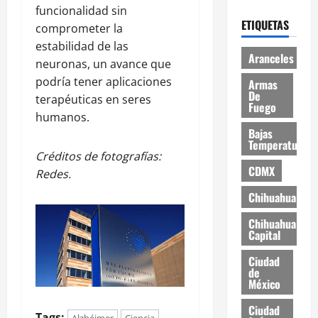
funcionalidad sin
ETIQUETAS
comprometer la
estabilidad de las
Aranceles
neuronas, un avance que
podría tener aplicaciones
Armas
De
terapéuticas en seres
Fuego
humanos.
Bajas
Temperaturas
Créditos de fotografías:
CDMX
Redes.
Chihuahua
Chihuahua
Capital
Ciudad
de
México
Ciudad
Tags:
Alzhéimer
Ciencia