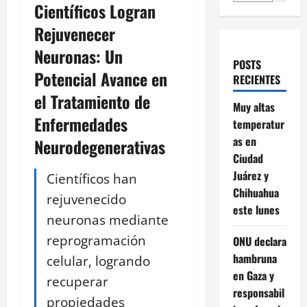
Científicos Logran
Rejuvenecer
Neuronas: Un
POSTS
Potencial Avance en
RECIENTES
el Tratamiento de
Muy altas
Enfermedades
temperatur
as en
Neurodegenerativas
Ciudad
Juárez y
Científicos han
Chihuahua
rejuvenecido
este lunes
neuronas mediante
reprogramación
ONU declara
hambruna
celular, logrando
en Gaza y
recuperar
responsabil
propiedades