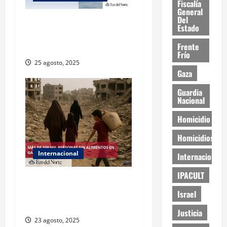
Fiscalía
General
Del
Muy altas temperaturas en
Estado
Ciudad Juárez y Chihuahua
Frente
este lunes
Frío
25 agosto, 2025
Gaza
Guardia
Nacional
Homicidio
Homicidios
Internacional
Internacional
IPACULT
ONU declara hambruna en
Gaza y responsabiliza a
Israel
Israel
Justicia
23 agosto, 2025