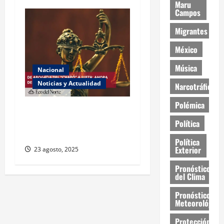
Maru
Campos
Migrantes
México
Música
Nacional
Noticias y Actualidad
Narcotráfico
Polémica
Exabogada del “Chapo”
ahora jueza denuncia
Política
violencia política de género
Política
Exterior
23 agosto, 2025
Pronóstico
del Clima
Pronóstico
Meteorológico
Protección