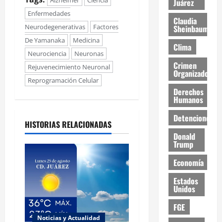
Juárez
Enfermedades
Claudia
Neurodegenerativas
Factores
Sheinbaum
De Yamanaka
Medicina
Clima
Neurociencia
Neuronas
Crimen
Rejuvenecimiento Neuronal
Organizado
Reprogramación Celular
Derechos
Humanos
Detenciones
HISTORIAS RELACIONADAS
Donald
Trump
Economía
Estados
Unidos
FGE
Noticias y Actualidad