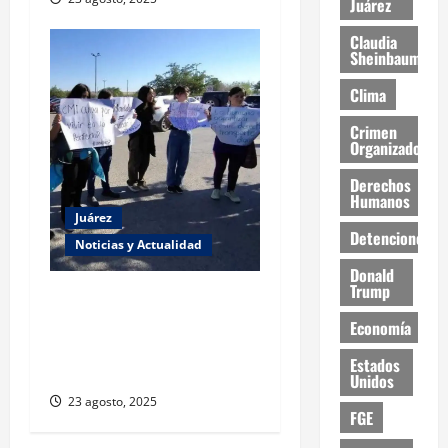
Juárez
Claudia
Sheinbaum
Clima
Crimen
Organizado
Derechos
Humanos
Juárez
Detenciones
Noticias y Actualidad
Donald
Trump
Estudiantes de la UACJ
protestan por falta de
Economía
transporte: desigualdad y
Estados
abandono institucional
Unidos
23 agosto, 2025
FGE