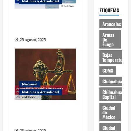
Noticias y Actualidad
ETIQUETAS
Muy altas temperaturas en
Ciudad Juárez y Chihuahua
Aranceles
este lunes
Armas
De
25 agosto, 2025
Fuego
Bajas
Temperaturas
CDMX
Chihuahua
Nacional
Chihuahua
Noticias y Actualidad
Capital
Exabogada del “Chapo”
Ciudad
de
ahora jueza denuncia
México
violencia política de género
Ciudad
23 agosto, 2025