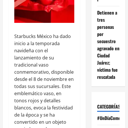
Detienen a
tres
personas
por
Starbucks México ha dado
secuestro
inicio a la temporada
agravado en
navideña con el
Ciudad
lanzamiento de su
Juárez;
tradicional vaso
víctima fue
conmemorativo, disponible
rescatada
desde el 8 de noviembre en
todas sus sucursales. Este
emblemático vaso, en
tonos rojos y detalles
CATEGORÍAS
blancos, evoca la festividad
de la época y se ha
#UnDíaComoHoy
convertido en un objeto