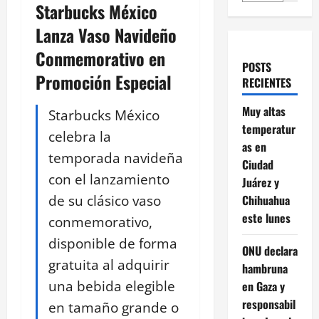
Starbucks México
Lanza Vaso Navideño
Conmemorativo en
POSTS
Promoción Especial
RECIENTES
Muy altas
Starbucks México
temperatur
celebra la
as en
temporada navideña
Ciudad
con el lanzamiento
Juárez y
de su clásico vaso
Chihuahua
este lunes
conmemorativo,
disponible de forma
ONU declara
gratuita al adquirir
hambruna
una bebida elegible
en Gaza y
responsabil
en tamaño grande o