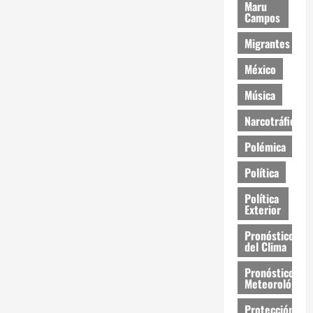
Maru
Campos
Migrantes
México
Música
Narcotráfico
Polémica
Política
Política
Exterior
Pronóstico
del Clima
Pronóstico
Meteorológico
Protección