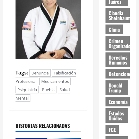
Juárez
Claudia
Sheinbaum
Clima
Crimen
Organizado
Derechos
Humanos
Tags:
Detenciones
Denuncia
Falsificación
Profesional
Medicamentos
Donald
Trump
Psiquiatría
Puebla
Salud
Mental
Economía
Estados
Unidos
HISTORIAS RELACIONADAS
FGE