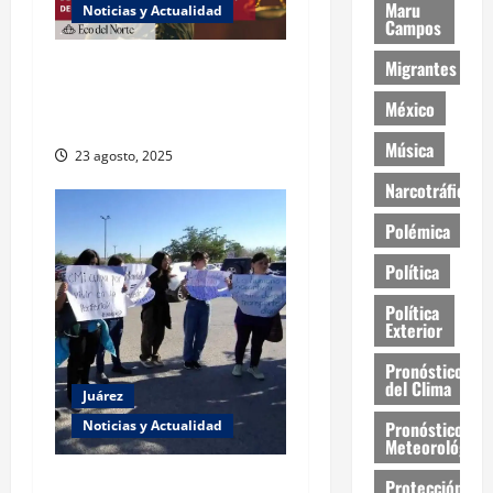
Maru
Noticias y Actualidad
Campos
Migrantes
Exabogada del “Chapo”
ahora jueza denuncia
México
violencia política de género
Música
23 agosto, 2025
Narcotráfico
Polémica
Política
Política
Exterior
Pronóstico
del Clima
Juárez
Pronóstico
Noticias y Actualidad
Meteorológico
Estudiantes de la UACJ
Protección