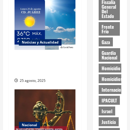
Fiscalía
General
Del
Estado
Frente
Frío
Gaza
Noticias y Actualidad
Guardia
Nacional
Muy altas temperaturas en
Ciudad Juárez y Chihuahua
Homicidio
este lunes
Homicidios
25 agosto, 2025
Internacional
IPACULT
Israel
Justicia
Nacional