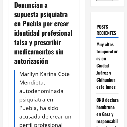
Denuncian a
supuesta psiquiatra
en Puebla por crear
POSTS
identidad profesional
RECIENTES
falsa y prescribir
Muy altas
medicamentos sin
temperatur
as en
autorización
Ciudad
Juárez y
Marilyn Karina Cote
Chihuahua
Mendieta,
este lunes
autodenominada
psiquiatra en
ONU declara
hambruna
Puebla, ha sido
en Gaza y
acusada de crear un
responsabil
perfil profesional