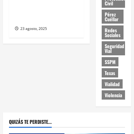
Civil
protestan por falta de
transporte: desigualdad y
Pérez
Cuéllar
abandono institucional
23 agosto, 2025
Redes
Sociales
Seguridad
Vial
SSPM
Texas
Vialidad
Violencia
QUIZÁS TE PERDISTE...