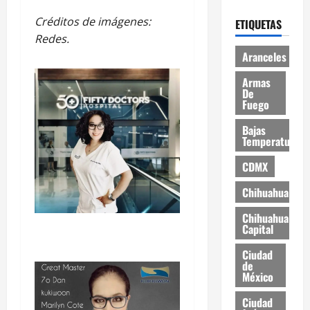
Créditos de imágenes:
ETIQUETAS
Redes.
Aranceles
Armas
De
Fuego
Bajas
Temperaturas
CDMX
Chihuahua
Chihuahua
Capital
Ciudad
de
México
Ciudad