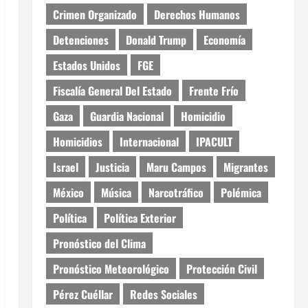
Crimen Organizado
Derechos Humanos
Detenciones
Donald Trump
Economía
Estados Unidos
FGE
Fiscalía General Del Estado
Frente Frío
Gaza
Guardia Nacional
Homicidio
Homicidios
Internacional
IPACULT
Israel
Justicia
Maru Campos
Migrantes
México
Música
Narcotráfico
Polémica
Política
Política Exterior
Pronóstico del Clima
Pronóstico Meteorológico
Protección Civil
Pérez Cuéllar
Redes Sociales