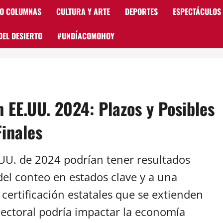
 O COLUMNAS
CULTURA Y ARTE
DEPORTES
ESPECTÁCULOS
DEL DESIERTO
#UNDÍACOMOHOY
n EE.UU. 2024: Plazos y Posibles
Finales
.UU. de 2024 podrían tener resultados
del conteo en estados clave y a una
certificación estatales que se extienden
lectoral podría impactar la economía