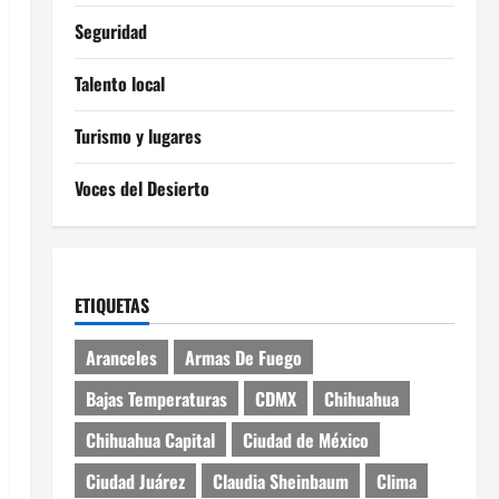
Seguridad
Talento local
Turismo y lugares
Voces del Desierto
ETIQUETAS
Aranceles
Armas De Fuego
Bajas Temperaturas
CDMX
Chihuahua
Chihuahua Capital
Ciudad de México
Ciudad Juárez
Claudia Sheinbaum
Clima