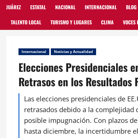
JUÁREZ
ESTATAL
NACIONAL
INTERNACIONAL
BLOG
TALENTO LOCAL
TURISMO Y LUGARES
CLIMA
VOCES 
Internacional
Noticias y Actualidad
Elecciones Presidenciales e
Retrasos en los Resultados 
Las elecciones presidenciales de EE
retrasados debido a la complejidad 
posible impugnación. Con plazos de 
hasta diciembre, la incertidumbre e