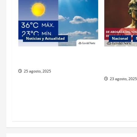
Noticias y Actualidad
Nacional
Muy altas temperaturas en Ciudad
Exabogada del
Juárez y Chihuahua este lunes
denuncia viole
género
25 agosto, 2025
23 agosto, 2025