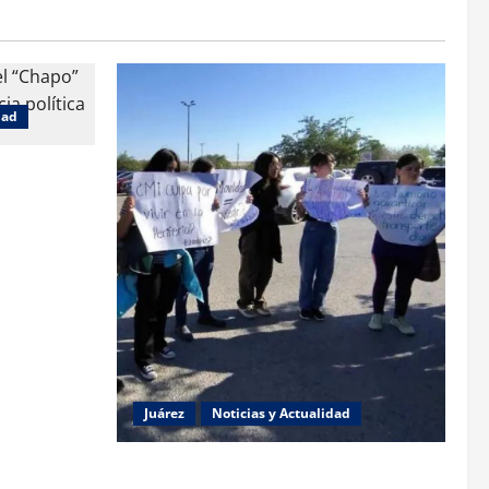
dad
 jueza
e género
Juárez
Noticias y Actualidad
Estudiantes de la UACJ protestan por