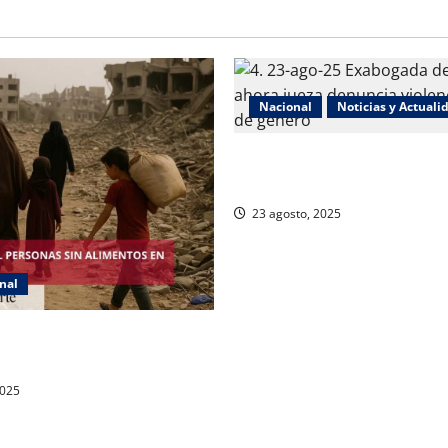
Nacional
Noticias y Actuali
Exabogada del “Chapo” ahora
denuncia violencia política d
23 agosto, 2025
nal
a hambruna en Gaza y
za a Israel
2025