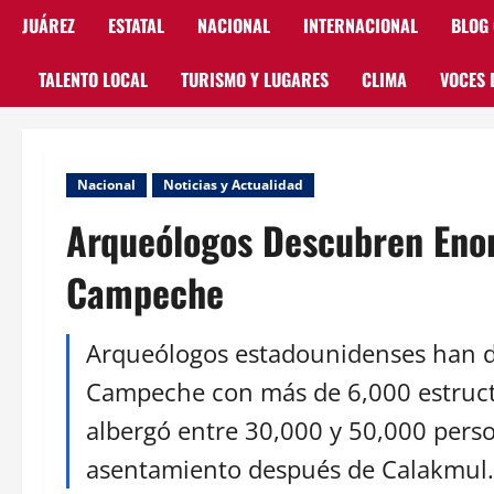
JUÁREZ
ESTATAL
NACIONAL
INTERNACIONAL
BLOG
TALENTO LOCAL
TURISMO Y LUGARES
CLIMA
VOCES 
Nacional
Noticias y Actualidad
Arqueólogos Descubren Eno
Campeche
Arqueólogos estadounidenses han d
Campeche con más de 6,000 estructu
albergó entre 30,000 y 50,000 perso
asentamiento después de Calakmul.