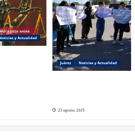
Noticias y Actualidad
 “Chapo” ahora jueza
ncia política de
Juárez
Noticias y Actualidad
Estudiantes de la UACJ protestan
por falta de transporte:
desigualdad y abandono
institucional
23 agosto, 2025