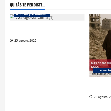
QUIZÁS TE PERDISTE...
Noticias y Actualidad
Muy altas temperaturas en Ciudad Juárez
y Chihuahua este lunes
25 agosto, 2025
Internacio
ONU declar
responsabili
23 agosto, 