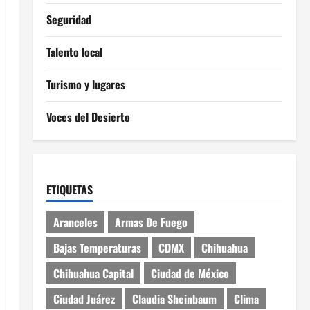
Seguridad
Talento local
Turismo y lugares
Voces del Desierto
ETIQUETAS
Aranceles
Armas De Fuego
Bajas Temperaturas
CDMX
Chihuahua
Chihuahua Capital
Ciudad de México
Ciudad Juárez
Claudia Sheinbaum
Clima