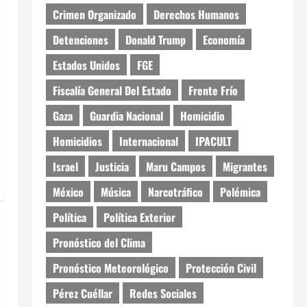
Crimen Organizado
Derechos Humanos
Detenciones
Donald Trump
Economía
Estados Unidos
FGE
Fiscalía General Del Estado
Frente Frío
Gaza
Guardia Nacional
Homicidio
Homicidios
Internacional
IPACULT
Israel
Justicia
Maru Campos
Migrantes
México
Música
Narcotráfico
Polémica
Política
Política Exterior
Pronóstico del Clima
Pronóstico Meteorológico
Protección Civil
Pérez Cuéllar
Redes Sociales