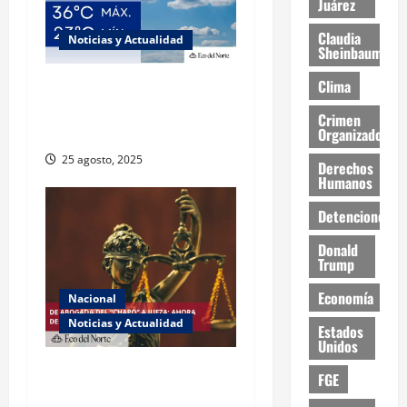
Juárez
Claudia
Noticias y Actualidad
Sheinbaum
Clima
Muy altas temperaturas en
Ciudad Juárez y Chihuahua
Crimen
este lunes
Organizado
25 agosto, 2025
Derechos
Humanos
Detenciones
Donald
Trump
Economía
Nacional
Noticias y Actualidad
Estados
Unidos
Exabogada del “Chapo”
FGE
ahora jueza denuncia