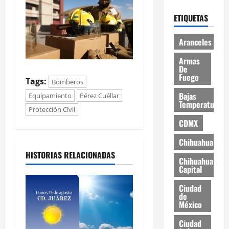
ETIQUETAS
Aranceles
Armas
De
Fuego
Tags:
Bomberos
Bajas
Equipamiento
Pérez Cuéllar
Temperaturas
Protección Civil
CDMX
Chihuahua
HISTORIAS RELACIONADAS
Chihuahua
Capital
Ciudad
de
México
Ciudad