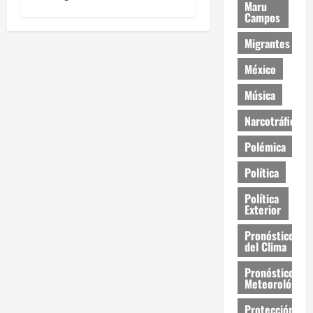
Maru
Campos
Migrantes
México
Música
Narcotráfico
Polémica
Política
Política
Exterior
Pronóstico
del Clima
Pronóstico
Meteorológico
Protección