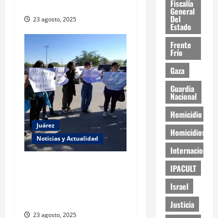
Fiscalía
violencia política de género
General
Del
23 agosto, 2025
Estado
Frente
Frío
Gaza
Guardia
Nacional
Homicidio
Juárez
Homicidios
Noticias y Actualidad
Internacional
Estudiantes de la UACJ
IPACULT
protestan por falta de
Israel
transporte: desigualdad y
abandono institucional
Justicia
23 agosto, 2025