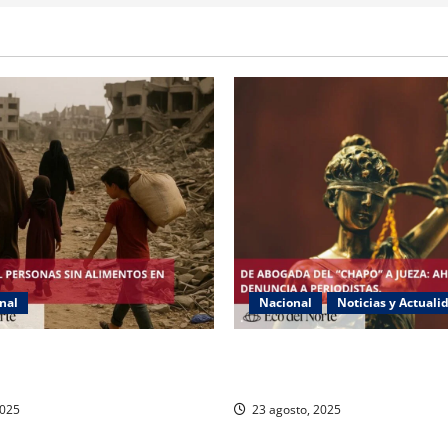
nal
Nacional
Noticias y Actuali
a hambruna en Gaza y
Exabogada del “Chapo” ahora
za a Israel
denuncia violencia política d
2025
23 agosto, 2025