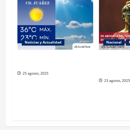
Noticias y Actualidad
Nacional
Muy altas temperaturas en Ciudad
Exabogada del
Juárez y Chihuahua este lunes
denuncia viole
género
25 agosto, 2025
23 agosto, 2025