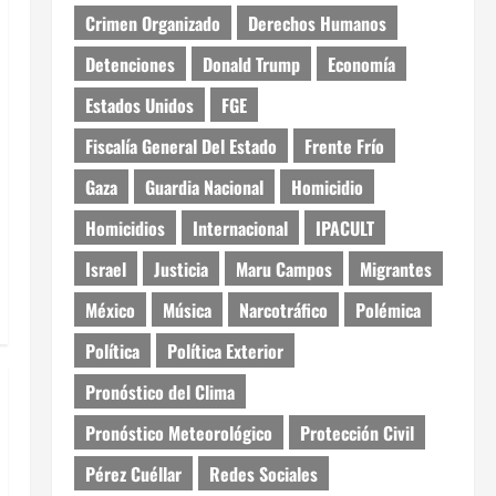
Crimen Organizado
Derechos Humanos
Detenciones
Donald Trump
Economía
Estados Unidos
FGE
Fiscalía General Del Estado
Frente Frío
Gaza
Guardia Nacional
Homicidio
Homicidios
Internacional
IPACULT
Israel
Justicia
Maru Campos
Migrantes
México
Música
Narcotráfico
Polémica
Política
Política Exterior
Pronóstico del Clima
Pronóstico Meteorológico
Protección Civil
Pérez Cuéllar
Redes Sociales