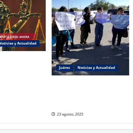
Noticias y Actualidad
 “Chapo” ahora jueza
ncia política de
Juárez
Noticias y Actualidad
Estudiantes de la UACJ protestan
por falta de transporte:
desigualdad y abandono
institucional
23 agosto, 2025