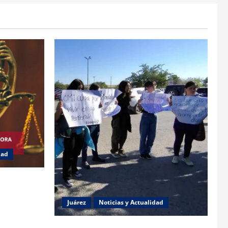
dad
 jueza
e género
Juárez
Noticias y Actualidad