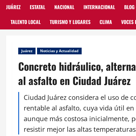
JUÁREZ
ESTATAL
NACIONAL
INTERNACIONAL
BLOG
TALENTO LOCAL
TURISMO Y LUGARES
CLIMA
VOCES 
Juárez
Noticias y Actualidad
Concreto hidráulico, alterna
al asfalto en Ciudad Juárez
Ciudad Juárez considera el uso de c
rentable al asfalto, cuya vida útil en
aunque más costosa inicialmente, p
resistir mejor las altas temperaturas