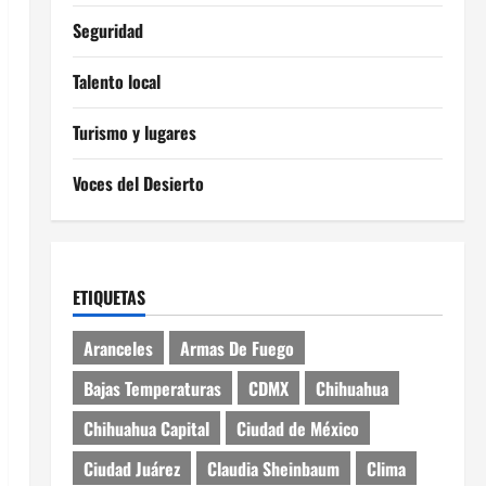
Seguridad
Talento local
Turismo y lugares
Voces del Desierto
ETIQUETAS
Aranceles
Armas De Fuego
Bajas Temperaturas
CDMX
Chihuahua
Chihuahua Capital
Ciudad de México
Ciudad Juárez
Claudia Sheinbaum
Clima