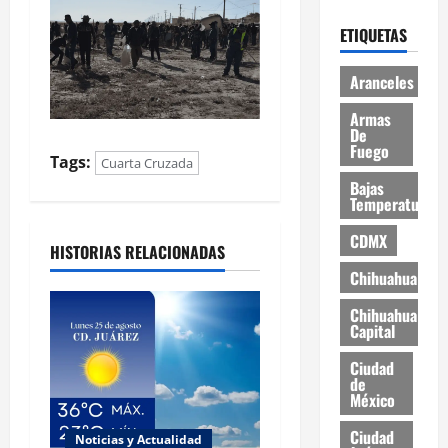
ETIQUETAS
Aranceles
Armas
De
Fuego
Tags:
Cuarta Cruzada
Bajas
Temperaturas
CDMX
HISTORIAS RELACIONADAS
Chihuahua
Chihuahua
Capital
Ciudad
de
México
Ciudad
Noticias y Actualidad