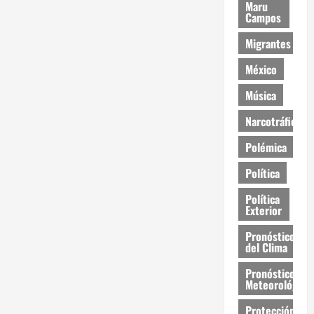
Maru
Campos
Migrantes
México
Música
Narcotráfico
Polémica
Política
Política
Exterior
Pronóstico
del Clima
Pronóstico
Meteorológico
Protección