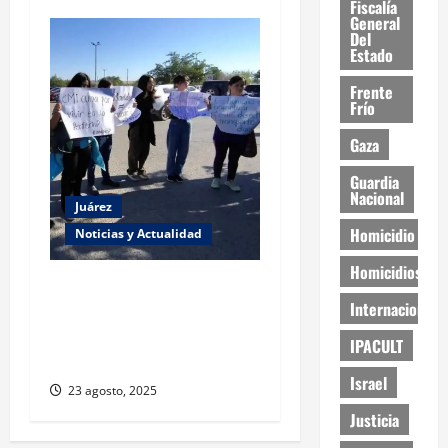
Fiscalía
General
Del
Estado
Frente
Frío
Gaza
Guardia
Nacional
Juárez
Homicidio
Noticias y Actualidad
Homicidios
Estudiantes de la UACJ
Internacional
protestan por falta de
transporte: desigualdad y
IPACULT
abandono institucional
Israel
23 agosto, 2025
Justicia