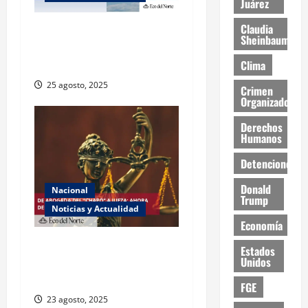
Juárez
Claudia
Muy altas temperaturas en
Sheinbaum
Ciudad Juárez y Chihuahua
este lunes
Clima
25 agosto, 2025
Crimen
Organizado
Derechos
Humanos
Detenciones
Donald
Nacional
Trump
Noticias y Actualidad
Economía
Exabogada del “Chapo”
Estados
Unidos
ahora jueza denuncia
violencia política de género
FGE
23 agosto, 2025