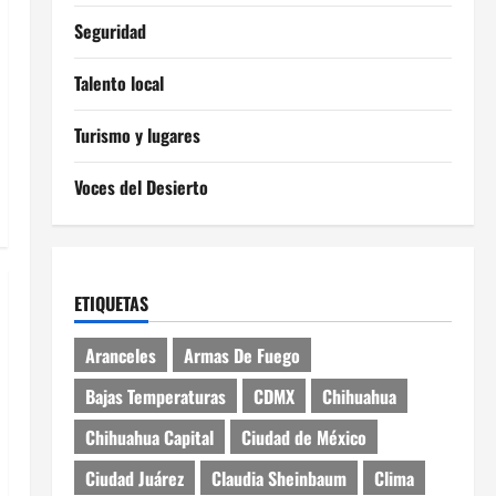
Seguridad
Talento local
Turismo y lugares
Voces del Desierto
ETIQUETAS
Aranceles
Armas De Fuego
Bajas Temperaturas
CDMX
Chihuahua
Chihuahua Capital
Ciudad de México
Ciudad Juárez
Claudia Sheinbaum
Clima