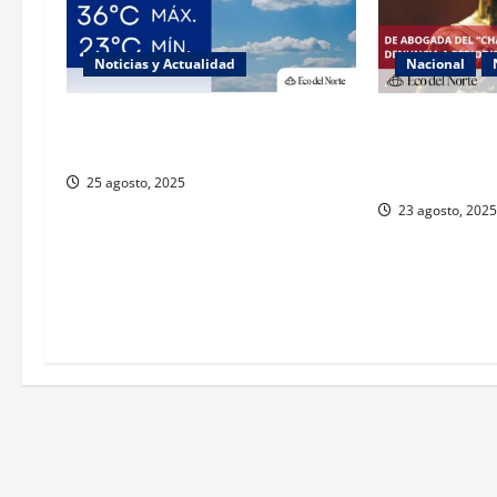
Noticias y Actualidad
Nacional
Muy altas temperaturas en Ciudad
Exabogada del
Juárez y Chihuahua este lunes
denuncia viole
género
25 agosto, 2025
23 agosto, 2025