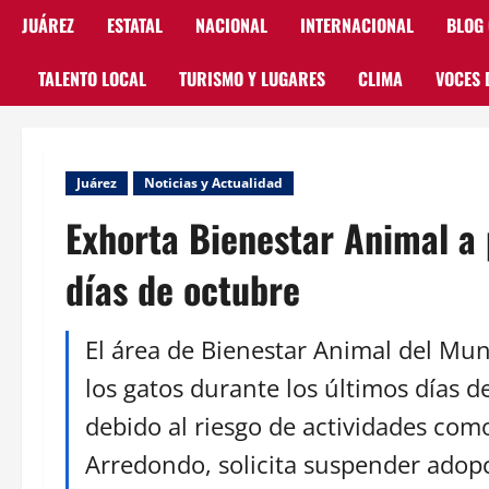
JUÁREZ
ESTATAL
NACIONAL
INTERNACIONAL
BLOG
TALENTO LOCAL
TURISMO Y LUGARES
CLIMA
VOCES 
Juárez
Noticias y Actualidad
Exhorta Bienestar Animal a 
días de octubre
El área de Bienestar Animal del Muni
los gatos durante los últimos días d
debido al riesgo de actividades como
Arredondo, solicita suspender adop