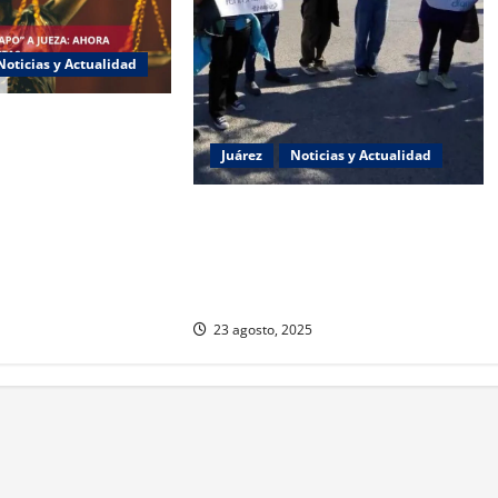
Noticias y Actualidad
 “Chapo” ahora jueza
ncia política de
Juárez
Noticias y Actualidad
Estudiantes de la UACJ protestan
por falta de transporte:
desigualdad y abandono
institucional
23 agosto, 2025