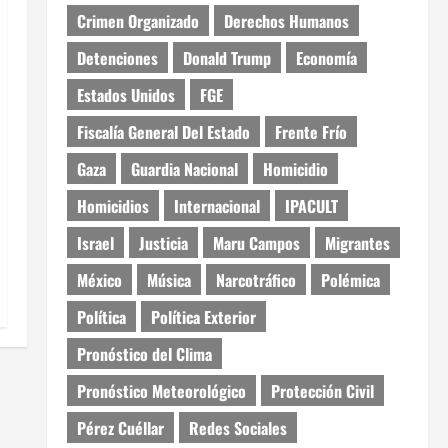
Crimen Organizado
Derechos Humanos
Detenciones
Donald Trump
Economía
Estados Unidos
FGE
Fiscalía General Del Estado
Frente Frío
Gaza
Guardia Nacional
Homicidio
Homicidios
Internacional
IPACULT
Israel
Justicia
Maru Campos
Migrantes
México
Música
Narcotráfico
Polémica
Política
Política Exterior
Pronóstico del Clima
Pronóstico Meteorológico
Protección Civil
Pérez Cuéllar
Redes Sociales